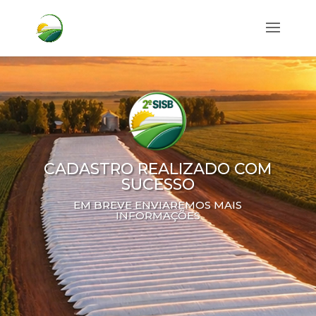
CADASTRO REALIZADO COM
SUCESSO
EM BREVE ENVIAREMOS MAIS
INFORMAÇÕES